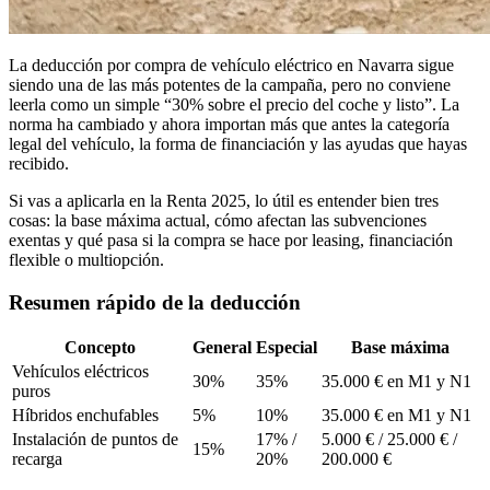
La deducción por compra de vehículo eléctrico en Navarra sigue
siendo una de las más potentes de la campaña, pero no conviene
leerla como un simple “30% sobre el precio del coche y listo”. La
norma ha cambiado y ahora importan más que antes la categoría
legal del vehículo, la forma de financiación y las ayudas que hayas
recibido.
Si vas a aplicarla en la Renta 2025, lo útil es entender bien tres
cosas: la base máxima actual, cómo afectan las subvenciones
exentas y qué pasa si la compra se hace por leasing, financiación
flexible o multiopción.
Resumen rápido de la deducción
Concepto
General
Especial
Base máxima
Vehículos eléctricos
30%
35%
35.000 € en M1 y N1
puros
Híbridos enchufables
5%
10%
35.000 € en M1 y N1
Instalación de puntos de
17% /
5.000 € / 25.000 € /
15%
recarga
20%
200.000 €