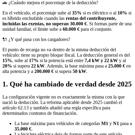
🚗 ¿Cuándo mejora el porcentaje de la deducción?
En el vehículo, el porcentaje sube al
35%
si es eléctrico o al
10%
si
es híbrido enchufable cuando las
rentas del contribuyente,
incluidas las exentas, no superan 30.000 €
. Si formas parte de una
unidad familiar, el límite sube a
60.000 €
para el conjunto.
🔌 ¿Y qué pasa con los cargadores?
El punto de recarga no va dentro de la misma deducción del
vehículo: tiene su propio bloque fiscal. La deducción general es del
15%
, sube al
17%
si la potencia está entre
7,4 kW y 22 kW
y al
20%
si supera
22 kW
. Además, la base máxima pasa a
25.000 €
en
alta potencia y a
200.000 €
si supera
50 kW
.
1. Qué ha cambiado de verdad desde 2025
La configuración vigente no es exactamente la misma con la que
nació la deducción. La reforma aplicable desde 2025 cambió el
artículo 62.13 y también añadió una regla específica para
determinados contratos de financiación.
La base máxima para vehículos de categorías
M1
y
N1
pasa a
35.000 €
.
La bicicleta eléctrica deja de formar parte de este artículo